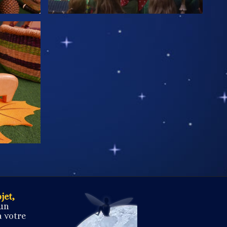
jet,
 un
à votre